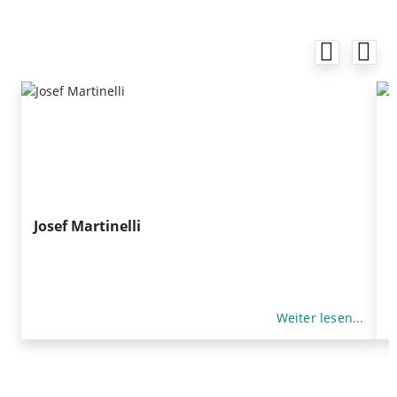
Josef Martinelli
L
E
K
Weiter lesen...