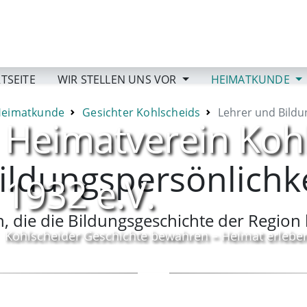
TSEITE
WIR STELLEN UNS VOR
HEIMATKUNDE
eimatkunde
Gesichter Kohlscheids
Lehrer und Bildu
Heimatverein Koh
ildungspersönlichk
1932 e.V.
 die die Bildungsgeschichte der Region 
Kohlscheider Geschichte bewahren – Heimat erlebe