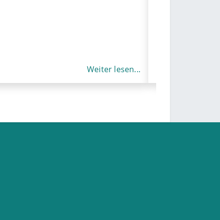
Gottfried (Fritz)
Weiter lesen...